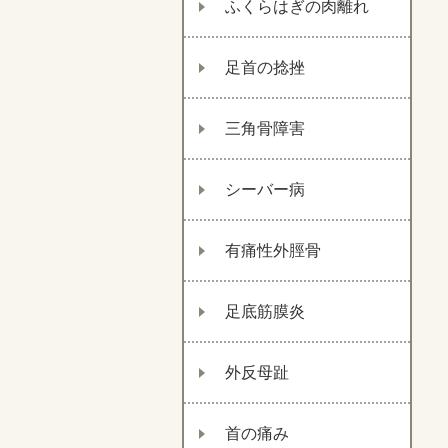
ふくらはぎの肉離れ
足首の捻挫
三角骨障害
シーバー病
有痛性外脛骨
足底筋膜炎
外反母趾
首の痛み