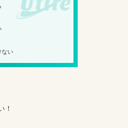
る
い
けない
い！