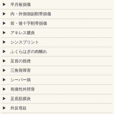
半月板損傷
内・外側側副靭帯損傷
前・後十字靭帯損傷
アキレス腱炎
シンスプリント
ふくらはぎの肉離れ
足首の捻挫
三角骨障害
シーバー病
有痛性外脛骨
足底筋膜炎
外反母趾