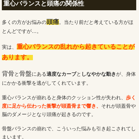
重心バランスと頭痛の関係性
頭痛
多くの方がお悩みの
。当たり前だと考えている方がほ
とんどですが…。
重心バランスの乱れから起きていることが
実は、
あります。
背骨
骨盤
と
にある
適度なカーブ
と
しなやかな動き
が、身体
にかかる衝撃を逃がしてくれています。
重心バランスが崩れると身体のクッション性が失われ、
歩く
度に足から伝わった衝撃が頭蓋骨まで響き、
それが頭蓋骨や
脳のダメージとなり頭痛が起きるのです。
骨盤バランスの崩れで、こういった悩みも引き起こされてし
まいます。