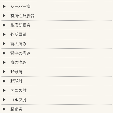
シーバー病
有痛性外脛骨
足底筋膜炎
外反母趾
首の痛み
背中の痛み
肩の痛み
野球肩
野球肘
テニス肘
ゴルフ肘
腱鞘炎