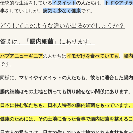
伝統的な生活をしている
イヌイット
の人たち
は、
トドやアザラ
事
をしていましが、
病気も少なく健康
です。
どうしてこのような違いが出るのでしょうか？
答えは、「
腸内細菌
」にあります。
パプアニューギニア
の人たちは
イモだけを食べていても
、
腸内
です。
同様に、
マサイやイヌイットの人たちも、彼らに適合した腸内
腸内細菌はその土地と切っても切り離せない関係にあります
。
日本に住む私たちも、日本人特有の腸内細菌をもっています。
健康のためには、その土地に合った食事で腸内細菌を整えるこ
日本人の私たちは、日本で住んでいる土地でとれる食材を食べ