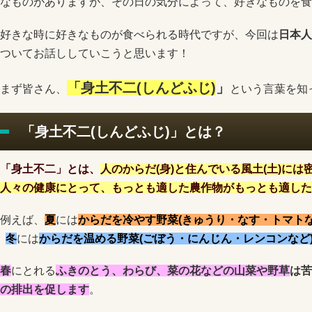
なものがありますが、その日の気分によって、好きなものを食
好きな時に好きなものが食べられる時代ですが、今回は
日本人
ついてお話ししていこうと思います！
「身土不二(しんどふじ)
」
まず皆さん、
という言葉を知
「身土不二(しんどふじ)」とは？
「身土不二」とは、
人のからだ(身)と住んでいる風土(土)に
人々の健康にとって、もっとも適した農作物がもっとも適した
例えば、
夏
には
からだを冷やす野菜(きゅうり・なす・トマトな
冬
には
からだを温める野菜(ごぼう・にんじん・レンコンなど
春
にとれる
ふきのとう、わらび、菜の花などの山菜や野草
は苦
の排出を促します
。