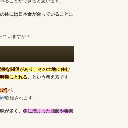
べることができると思います。
の体には日本食が合っていること
に
っていますか？
は密接な関係があり、その土地に住む
時期にとれる
、という考え方
です。
ど)
が.
)
が収穫されます。
味が多く、
冬に溜まった脂肪や毒素