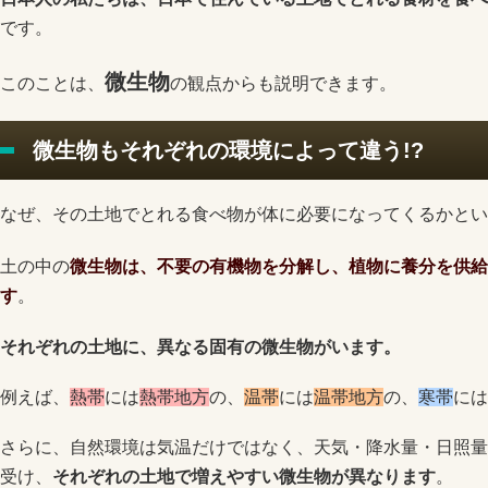
です。
微生物
このことは、
の観点からも説明できます。
微生物もそれぞれの環境によって違う!?
なぜ、その土地でとれる食べ物が体に必要になってくるかとい
土の中の
微生物は、不要の有機物を分解し、植物に養分を供給
す
。
それぞれの土地に、異なる固有の微生物がいます。
例えば、
熱帯
には
熱帯地方
の、
温帯
には
温帯地方
の、
寒帯
には
さらに、自然環境は気温だけではなく、天気・降水量・日照量
受け、
それぞれの土地で増えやすい微生物が異なります
。