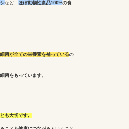
シ
など、
ほぼ動物性食品100%
の食
細菌が全ての栄養素を補っている
の
細菌をもっています
。
とも大切です。
ることも健康につながる
ということ