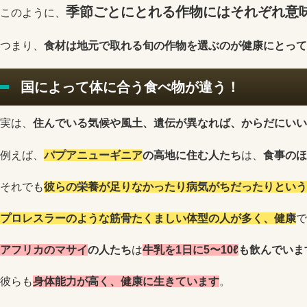
季節ごとにとれる作物にはそれぞれ意
このように、
つまり、
食材は地元で取れる旬の作物を選ぶのが健康にとって
国によって体に合う食べ物が違う！
実は、
住んでいる気候や風土、遺伝が異なれば、からだにいい
例えば、
パプアニューギニア
の高地に住む人たち
は、
食事のほ
それでも
彼らの栄養が足りなかったり病気がちだったりという
プロレスラーのような筋骨たくましい体型の人が多く、健康
で
アフリカのマサイ
の人たち
は
牛乳を1日に5〜10ℓ
も飲んでいま
彼らも
身体能力が高く、健康に生きています
。