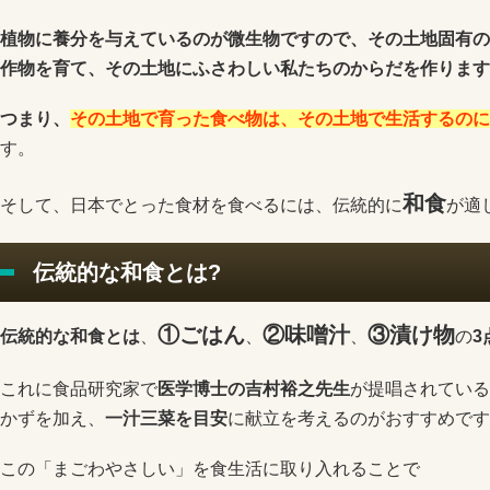
植物に養分を与えているのが微生物ですので、その土地固有の
作物を育て、その土地にふさわしい私たちのからだを作ります
つまり、
その土地で育った食べ物は、その土地で生活するのに
す。
和食
そして、日本でとった食材を食べるには、伝統的に
が適
伝統的な和食とは?
①ごはん
②味噌汁
③漬け物
伝統的な和食とは
、
、
、
の
3
これに食品研究家で
医学博士の吉村裕之先生
が提唱されている
かずを加え、
一汁三菜を目安
に献立を考えるのがおすすめです
この「まごわやさしい」を食生活に取り入れることで