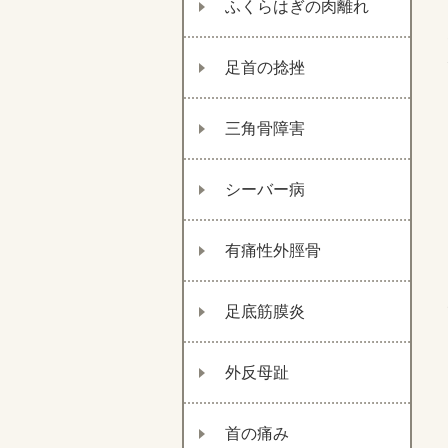
ふくらはぎの肉離れ
足首の捻挫
三角骨障害
シーバー病
有痛性外脛骨
足底筋膜炎
外反母趾
首の痛み