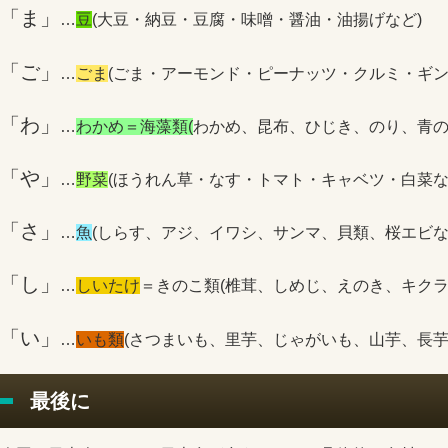
「ま」
…
豆
(大豆・納豆・豆腐・味噌・醤油・油揚げなど)
「ご」
…
ごま
(ごま・アーモンド・ピーナッツ・クルミ・ギン
「わ」
…
わかめ＝海藻類(
わかめ、昆布、ひじき、のり、青の
「や」
…
野菜
(ほうれん草・なす・トマト・キャベツ・白菜な
「さ」
…
魚
(しらす、アジ、イワシ、サンマ、貝類、桜エビな
「し」
…
しいたけ
＝きのこ類(椎茸、しめじ、えのき、キクラ
「い」
…
いも類
(さつまいも、里芋、じゃがいも、山芋、長芋
最後に