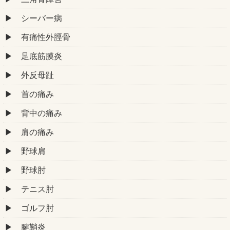
シーバー病
有痛性外脛骨
足底筋膜炎
外反母趾
首の痛み
背中の痛み
肩の痛み
野球肩
野球肘
テニス肘
ゴルフ肘
腱鞘炎