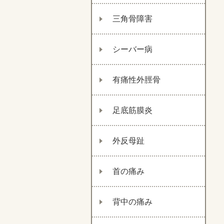
三角骨障害
シーバー病
有痛性外脛骨
足底筋膜炎
外反母趾
首の痛み
背中の痛み