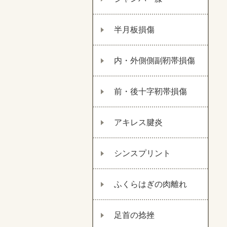
半月板損傷
内・外側側副靭帯損傷
前・後十字靭帯損傷
アキレス腱炎
シンスプリント
ふくらはぎの肉離れ
足首の捻挫