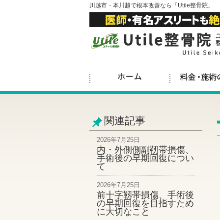
川越市・本川越で根本改善なら「Utile整骨院」
関連記事
2026年7月25日
内・外側側副靭帯損傷、
手術後の早期回復につい
て
2026年7月25日
前十字靱帯損傷、手術後
の早期回復を目指すため
に大切なこと