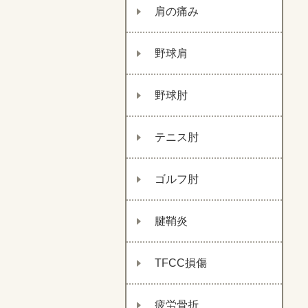
肩の痛み
野球肩
野球肘
テニス肘
ゴルフ肘
腱鞘炎
TFCC損傷
疲労骨折