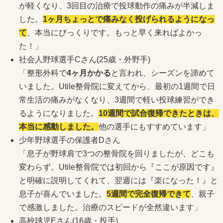
が軽くなり、3回目の治療で投球動作の痛みが半減しま
した。
1ヶ月ちょっとで痛みなく投げられるようになっ
て
、本当にびっくりです。もっと早く来ればよかっ
た！」
社会人野球選手Cさん(25歳・外野手)
「整形外科で
4ヶ月かかる
と言われ、シーズンを諦めて
いました。Utile整骨院に変えてから、最初の1週間で日
常生活の痛みがなくなり、3週間で軽い投球練習ができ
るようになりました。
10週間で試合復帰できたときは、
本当に感動しました。
他の選手にもすすめています」
少年野球選手の保護者Dさん
「息子が野球肩で3つの整骨院を回りましたが、どこも
変わらず。Utile整骨院では初回から『ここが原因です』
と明確に説明してくれて、翌週には『楽になった！』と
息子が喜んでいました。
5週間で完全復帰できて
、親子
で感激しました。治療のスピードが全然違います」
高校球児Eさん(16歳・投手)