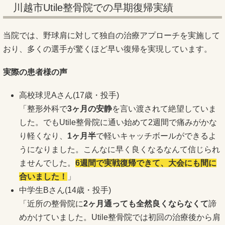
川越市Utile整骨院での早期復帰実績
当院では、野球肩に対して独自の治療アプローチを実施して
おり、多くの選手が驚くほど早い復帰を実現しています。
実際の患者様の声
高校球児Aさん(17歳・投手)
「整形外科で
3ヶ月の安静
を言い渡されて絶望していま
した。でもUtile整骨院に通い始めて2週間で痛みがかな
り軽くなり、
1ヶ月半
で軽いキャッチボールができるよ
うになりました。こんなに早く良くなるなんて信じられ
ませんでした。
6週間で実戦復帰できて、大会にも間に
合いました！
」
中学生Bさん(14歳・投手)
「近所の整骨院に
2ヶ月通っても全然良くならなくて
諦
めかけていました。Utile整骨院では初回の治療後から肩