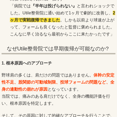
「病院では
『半年は投げられない』
と言われショックで
した。Utile整骨院に通い始めて1ヶ月で劇的に改善し、
2
ヶ月で実戦復帰できました
。しかも以前より球速が上が
って、フォームも良くなったと監督に褒められました。
こんなに早く治るなら最初からここに来たかったです」
なぜUtile整骨院では早期復帰が可能なのか?
1. 根本原因へのアプローチ
野球肩の多くは、肩だけの問題ではありません。
体幹の安定
性不足、股関節の可動域制限、投球フォームの問題など、全
身の連動性の崩れが原因
となっています。
当院では、痛みのある肩だけでなく、全身の機能評価を行
い、根本原因を特定します。
そして、その原因に対して的確なアプローチを行うことで、