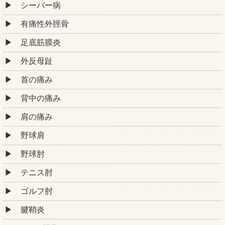
シーバー病
有痛性外脛骨
足底筋膜炎
外反母趾
首の痛み
背中の痛み
肩の痛み
野球肩
野球肘
テニス肘
ゴルフ肘
腱鞘炎