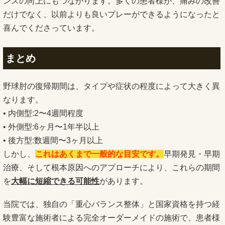
ンスの向上にもつながります。多くの患者様が、痛みの改善
だけでなく、以前よりも良いプレーができるようになったと
喜んでくださっています。
まとめ
野球肘の復帰期間は、タイプや症状の程度によって大きく異
なります。
• 内側型:2〜4週間程度
• 外側型:6ヶ月〜1年半以上
• 後方型:数週間〜3ヶ月以上
しかし、
これはあくまで一般的な目安です。
早期発見・早期
治療、そして根本原因へのアプローチにより、これらの期間
を
大幅に短縮できる可能性
があります。
当院では、独自の「重心バランス整体」と国家資格を持つ経
験豊富な施術者による完全オーダーメイドの施術で、患者様