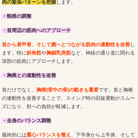
肉の緊張パターンを把握
します。
・頸椎の調整
・首周辺の筋肉へのアプローチ
首から肩甲骨、そして腕へとつながる筋肉の連動性を改善
し
ます。特に
斜角筋
や
胸鎖乳突筋
など、神経の通り道に関わる
深部の筋肉にアプローチします。
・胸椎との連動性を改善
首だけでなく、
胸椎(背中の骨)の動きも重要
です。首と胸椎
の連動性を改善することで、スイング時の回旋運動がスムー
ズになり、肘への負担が軽減します。
・全身のバランス調整
最終的には
重心バランスを整え
、下半身から上半身、そして