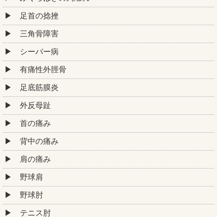
足首の捻挫
三角骨障害
シーバー病
有痛性外脛骨
足底筋膜炎
外反母趾
首の痛み
背中の痛み
肩の痛み
野球肩
野球肘
テニス肘