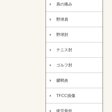
肩の痛み
野球肩
野球肘
テニス肘
ゴルフ肘
腱鞘炎
TFCC損傷
疲労骨折