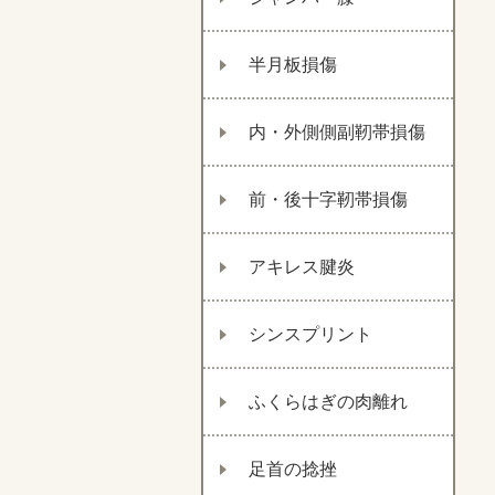
半月板損傷
内・外側側副靭帯損傷
前・後十字靭帯損傷
アキレス腱炎
シンスプリント
ふくらはぎの肉離れ
足首の捻挫