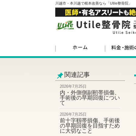
川越市・本川越で根本改善なら「Utile整骨院」
関連記事
2026年7月25日
内・外側側副靭帯損傷、
手術後の早期回復につい
て
2026年7月25日
前十字靱帯損傷、手術後
の早期回復を目指すため
に大切なこと