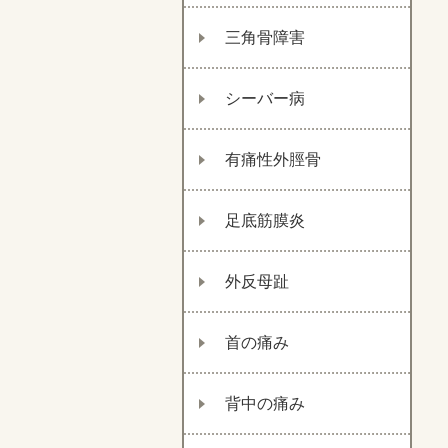
三角骨障害
シーバー病
有痛性外脛骨
足底筋膜炎
外反母趾
首の痛み
背中の痛み