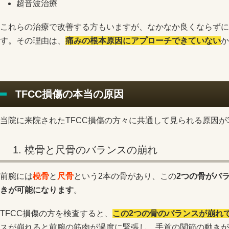
超音波治療
これらの治療で改善する方もいますが、なかなか良くならずに
す。その理由は、
痛みの根本原因にアプローチできていない
か
TFCC損傷の本当の原因
当院に来院されたTFCC損傷の方々に共通して見られる原因が
1. 橈骨と尺骨のバランスの崩れ
前腕には
橈骨
と
尺骨
という2本の骨があり、この
2つの骨がバ
きが可能になります
。
TFCC損傷の方を検査すると、
この2つの骨のバランスが崩れ
スが崩れると前腕の筋肉が過度に緊張し、手首の関節の動きが