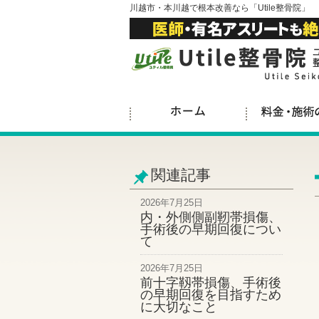
川越市・本川越で根本改善なら「Utile整骨院」
関連記事
2026年7月25日
内・外側側副靭帯損傷、
手術後の早期回復につい
て
2026年7月25日
前十字靱帯損傷、手術後
の早期回復を目指すため
に大切なこと