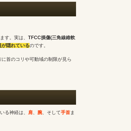
ます。実は、
TFCC損傷(三角線維軟
題が隠れている
のです。
方に首のコリや可動域の制限が見ら
いる神経は、
肩
、
腕
、そして
手首
ま