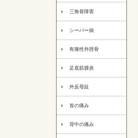
三角骨障害
シーバー病
有痛性外脛骨
足底筋膜炎
外反母趾
首の痛み
背中の痛み