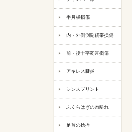
半月板損傷
内・外側側副靭帯損傷
前・後十字靭帯損傷
アキレス腱炎
シンスプリント
ふくらはぎの肉離れ
足首の捻挫