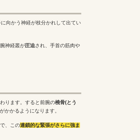
手に向かう神経が枝分かれして出てい
。
腕神経叢が
圧迫
され、手首の筋肉や
わります。すると前腕の
橈骨(とう
がかかるようになります。
で、この
連鎖的な緊張がさらに強ま