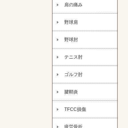
肩の痛み
野球肩
野球肘
テニス肘
ゴルフ肘
腱鞘炎
TFCC損傷
疲労骨折