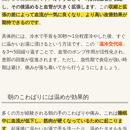
し、その後温めると血管が大きく拡張します
。この
収縮と拡
張の差によって血流が一気に良くなり、より高い改善効果が
期待できるのです
。
具体的には、冷水で手首を30秒〜1分程度冷やした後、すぐ
に温かいお湯に浸けるという方法です。この「
温冷交代浴
」
を3〜5回繰り返すことで、血管のポンプ作用が活性化され、
患部の回復が促進されます。ただし、急性期で炎症が強い時
期は避け、痛みが落ち着いてから行うようにしましょう。
朝のこわばりには温めが効果的
多くの方が経験される朝の手のこわばりや痛み。これは
睡眠
中に血流が低下し、筋肉が硬くなっているために起こりま
す
。起床後に温かいお湯で手を洗ったり、温めたタオルを当