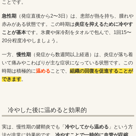
ことです。
急性期
（発症直後から2〜3日）は、患部が熱を持ち、腫れや
赤みがある状態です。この時期は
炎症を抑えるために冷やす
ことが基本
です。氷嚢や保冷剤をタオルで包んで、1回15〜
20分程度冷やしましょう。
一方、
慢性期
（発症から数週間以上経過）は、炎症が落ち着
いて痛みやこわばりが主な症状になっている状態です。この
時期は積極的に
温める
ことで、
組織の回復を促進することが
できます
。
冷やした後に温めると効果的
実は、慢性期の腱鞘炎でも「
冷やしてから温める
」という方
法が非常に効果的です。
冷やすことで一時的に血管が収縮