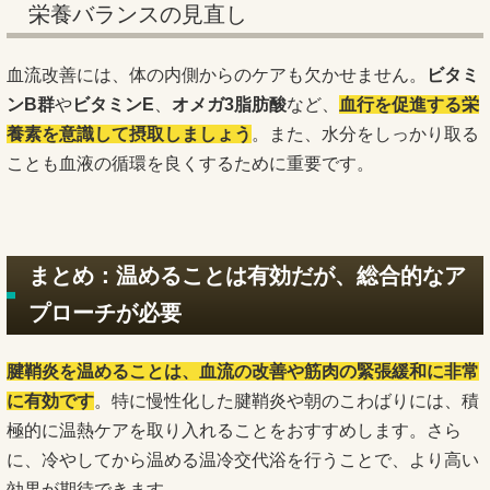
栄養バランスの見直し
血流改善には、体の内側からのケアも欠かせません。
ビタミ
ンB群
や
ビタミンE
、
オメガ3脂肪酸
など、
血行を促進する栄
養素を意識して摂取しましょう
。また、水分をしっかり取る
ことも血液の循環を良くするために重要です。
まとめ：温めることは有効だが、総合的なア
プローチが必要
腱鞘炎を温めることは、血流の改善や筋肉の緊張緩和に非常
に有効です
。特に慢性化した腱鞘炎や朝のこわばりには、積
極的に温熱ケアを取り入れることをおすすめします。さら
に、冷やしてから温める温冷交代浴を行うことで、より高い
効果が期待できます。