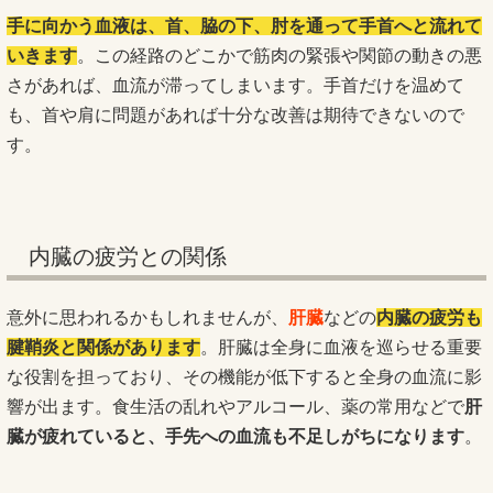
手に向かう血液は、首、脇の下、肘を通って手首へと流れて
いきます
。この経路のどこかで筋肉の緊張や関節の動きの悪
さがあれば、血流が滞ってしまいます。手首だけを温めて
も、首や肩に問題があれば十分な改善は期待できないので
す。
内臓の疲労との関係
意外に思われるかもしれませんが、
肝臓
などの
内臓の疲労も
腱鞘炎と関係があります
。肝臓は全身に血液を巡らせる重要
な役割を担っており、その機能が低下すると全身の血流に影
響が出ます。食生活の乱れやアルコール、薬の常用などで
肝
臓が疲れていると、手先への血流も不足しがちになります
。