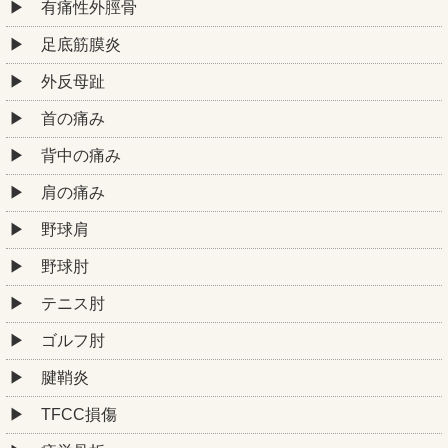
有痛性外脛骨
足底筋膜炎
外反母趾
首の痛み
背中の痛み
肩の痛み
野球肩
野球肘
テニス肘
ゴルフ肘
腱鞘炎
TFCC損傷