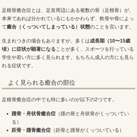
足根骨癒合症とは、足首周辺にある複数の骨（足根骨）が、
本来であれば分かれているにもかかわらず、軟骨や骨によっ
て
癒合（くっついてしまっている）状態
のことを言います。
生まれつきの場合もありますが、多くは
成長期（10〜15歳
頃）に症状が顕著になる
ことが多く、スポーツを行っている
学生や若い方に多く見られます。もちろん成人の方にも見ら
れる症状です。
よく見られる癒合の部位
足根骨癒合症の中でも特に多いのが以下の2つです。
踵骨・舟状骨癒合症
（踵の骨と舟状骨がくっついてい
る）
距骨・踵骨癒合症
（距骨と踵骨がくっついている）