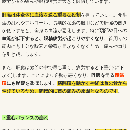
疲労が首の痛みや眼精疲労に大きく関係しています。
肝臓は体全体に血液を送る重要な役割
を担っています。食生
活の乱れやアルコール、長期的な薬の服用などで肝臓の働き
が低下すると、全身の血流が悪化します。特に
頭部や目への
血流が低下すると、眼精疲労が起こりやすくなり
、首周りの
筋肉にも十分な酸素と栄養が届かなくなるため、痛みやコリ
を引き起こします。
また、肝臓は臓器の中で最も重く、疲労すると下垂(下に下
がる)します。これにより姿勢が悪くなり、
呼吸を司る
横隔
膜
にも影響を及ぼします
。
横隔膜を動かす神経は首の骨から
伸びているため、間接的に首の痛みの原因となるのです
。
・重心バランスの崩れ