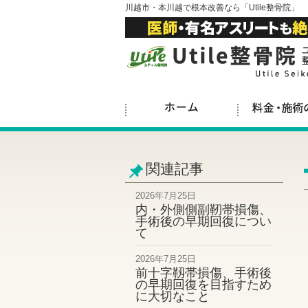
川越市・本川越で根本改善なら「Utile整骨院」
関連記事
2026年7月25日
内・外側側副靭帯損傷、
手術後の早期回復につい
て
2026年7月25日
前十字靱帯損傷、手術後
の早期回復を目指すため
に大切なこと