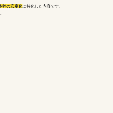
体幹の安定化
に特化した内容です。
。