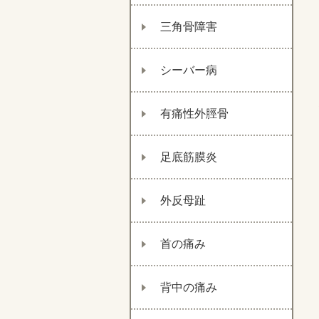
三角骨障害
シーバー病
有痛性外脛骨
足底筋膜炎
外反母趾
首の痛み
背中の痛み