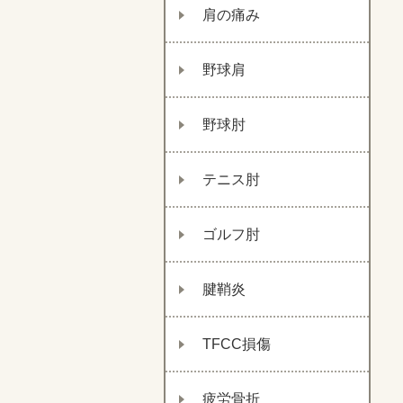
肩の痛み
野球肩
野球肘
テニス肘
ゴルフ肘
腱鞘炎
TFCC損傷
疲労骨折