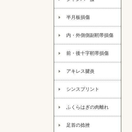
半月板損傷
内・外側側副靭帯損傷
前・後十字靭帯損傷
アキレス腱炎
シンスプリント
ふくらはぎの肉離れ
足首の捻挫