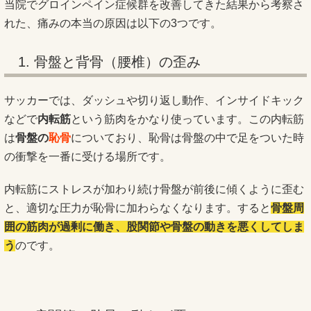
当院でグロインペイン症候群を改善してきた結果から考察さ
れた、痛みの本当の原因は以下の3つです。
1. 骨盤と背骨（腰椎）の歪み
サッカーでは、ダッシュや切り返し動作、インサイドキック
などで
内転筋
という筋肉をかなり使っています。この内転筋
は
骨盤の
恥骨
についており、恥骨は骨盤の中で足をついた時
の衝撃を一番に受ける場所です。
内転筋にストレスが加わり続け骨盤が前後に傾くように歪む
と、適切な圧力が恥骨に加わらなくなります。すると
骨
盤周
囲の筋肉が過剰に働き、股関節や骨盤の動きを悪くしてしま
う
のです。