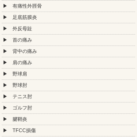
有痛性外脛骨
足底筋膜炎
外反母趾
首の痛み
背中の痛み
肩の痛み
野球肩
野球肘
テニス肘
ゴルフ肘
腱鞘炎
TFCC損傷