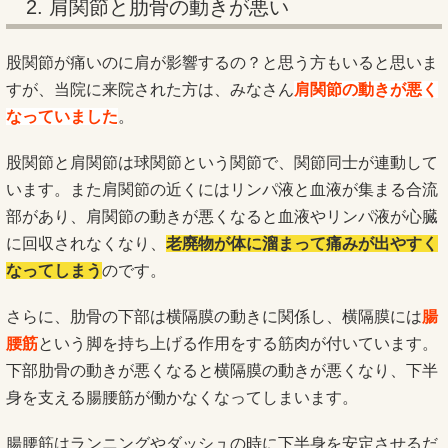
2. 肩関節と肋骨の動きが悪い
股関節が痛いのに肩が影響するの？と思う方もいると思いま
すが、当院に来院された方は、みなさん
肩関節の動きが悪く
なっていました
。
股関節と肩関節は球関節という関節で、関節同士が連動して
います。また肩関節の近くにはリンパ液と血液が集まる合流
部があり、肩関節の動きが悪くなると血液やリンパ液が心臓
に回収されなくなり、
老廃物が体に溜まって痛みが出やすく
なってしまう
のです。
さらに、肋骨の下部は横隔膜の動きに関係し、横隔膜には
腸
腰筋
という脚を持ち上げる作用をする筋肉が付いています。
下部肋骨の動きが悪くなると横隔膜の動きが悪くなり、下半
身を支える腸腰筋が働かなくなってしまいます。
腸腰筋はランニングやダッシュの時に下半身を安定させるだ