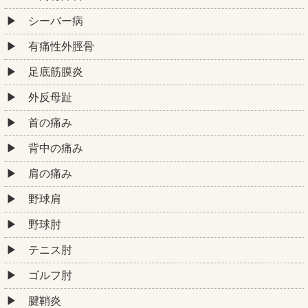
シーバー病
有痛性外脛骨
足底筋膜炎
外反母趾
首の痛み
背中の痛み
肩の痛み
野球肩
野球肘
テニス肘
ゴルフ肘
腱鞘炎