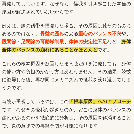
再発してしまいます。なぜなら、怪我を引き起こした本当の
原因が解決されていないからです。
例えば、膝の靱帯を損傷した場合、その原因は膝そのものに
あるのではなく、
骨盤の歪み
による
重心のバランス不良
や、
股関節・足関節の可動域制限
、
体幹の安定性不足
など、
身体
全体のバランスの崩れにあることがほとんど
です。
これらの根本原因を放置したまま膝だけを治療しても、身体
の使い方や負担のかかり方は変わりません。その結果、競技
に復帰した後、再び同じメカニズムで怪我を繰り返してしま
うのです。
当院が重視しているのは、この
「根本原因」へのアプローチ
です。なぜその怪我が起きたのか、どこに身体のバランスの
崩れがあるのかを徹底的に分析し、その原因を解消すること
で、真の意味での再発予防が可能になります。