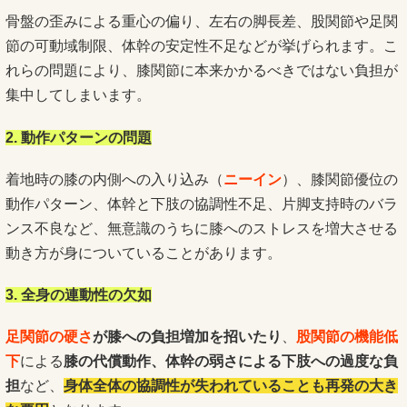
骨盤の歪みによる重心の偏り、左右の脚長差、股関節や足関
節の可動域制限、体幹の安定性不足などが挙げられます。こ
れらの問題により、膝関節に本来かかるべきではない負担が
集中してしまいます。
2. 動作パターンの問題
着地時の膝の内側への入り込み（
ニーイン
）、膝関節優位の
動作パターン、体幹と下肢の協調性不足、片脚支持時のバラ
ンス不良など、無意識のうちに膝へのストレスを増大させる
動き方が身についていることがあります。
3. 全身の連動性の欠如
足関節の硬さ
が膝への負担増加を招いたり
、
股関節の機能低
下
による
膝の代償動作、体幹の弱さによる下肢への過度な負
担
など、
身体全体の協調性が失われていることも再発の大き