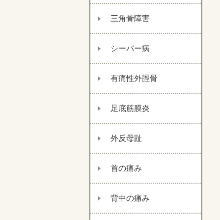
三角骨障害
シーバー病
有痛性外脛骨
足底筋膜炎
外反母趾
首の痛み
背中の痛み