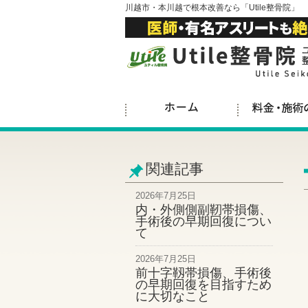
川越市・本川越で根本改善なら「Utile整骨院」
関連記事
2026年7月25日
内・外側側副靭帯損傷、
手術後の早期回復につい
て
2026年7月25日
前十字靱帯損傷、手術後
の早期回復を目指すため
に大切なこと