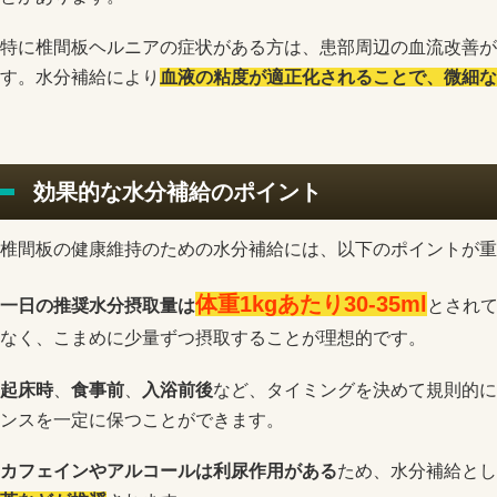
特に椎間板ヘルニアの症状がある方は、患部周辺の血流改善が
す。水分補給により
血液の粘度が適正化されることで、微細な
効果的な水分補給のポイント
椎間板の健康維持のための水分補給には、以下のポイントが重
体重1kgあたり30-35ml
一日の推奨水分摂取量は
とされ
なく、こまめに少量ずつ摂取することが理想的です。
起床時
、
食事前
、
入浴前後
など、タイミングを決めて規則的に
ンスを一定に保つことができます。
カフェインやアルコールは利尿作用がある
ため、水分補給とし