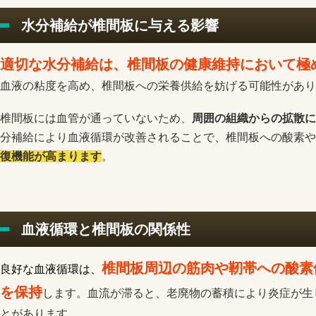
水分補給が椎間板に与える影響
適切な水分補給は、椎間板の健康維持において極
血液の粘度を高め、椎間板への栄養供給を妨げる可能性があり
椎間板には血管が通っていないため、
周囲の組織からの拡散に
分補給により血液循環が改善されることで、椎間板への酸素や
復機能が高まります
。
血液循環と椎間板の関係性
椎間板周辺の筋肉や靭帯への酸素
良好な血液循環は、
を保持
します。血流が滞ると、老廃物の蓄積により炎症が生
とがあります。