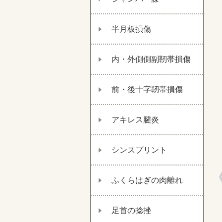
半月板損傷
内・外側側副靭帯損傷
前・後十字靭帯損傷
アキレス腱炎
シンスプリント
ふくらはぎの肉離れ
足首の捻挫