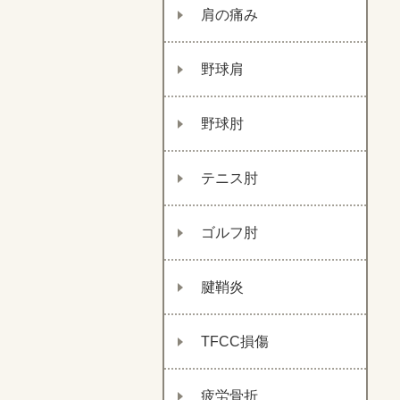
肩の痛み
野球肩
野球肘
テニス肘
ゴルフ肘
腱鞘炎
TFCC損傷
疲労骨折