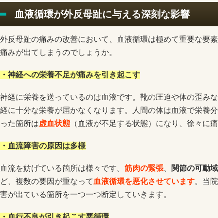
血液循環が外反母趾に与える深刻な影響
外反母趾の痛みの改善において、血液循環は極めて重要な要素
痛みが出てしまうのでしょうか。
・神経への栄養不足が痛みを引き起こす
神経に栄養を送っているのは血液です。靴の圧迫や体の歪みな
経に十分な栄養が届かなくなります。人間の体は血液で栄養分
った箇所は
虚血状態
（血液が不足する状態）になり、徐々に痛
・血流障害の原因は多様
血流を妨げている箇所は様々です。
筋肉の緊張
、
関節の可動域
ど、複数の要因が重なって
血液循環を悪化させています
。当院
害が出ている箇所を一つ一つ断定していきます。
・血行不良が引き起こす悪循環