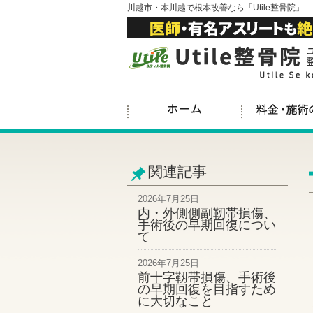
川越市・本川越で根本改善なら「Utile整骨院」
関連記事
2026年7月25日
内・外側側副靭帯損傷、
手術後の早期回復につい
て
2026年7月25日
前十字靱帯損傷、手術後
の早期回復を目指すため
に大切なこと