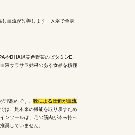
張し血流が改善します。入浴で全身
PA
や
DHA
緑黄色野菜の
ビタミンE
、
血液サラサラ効果のある食品を積極
とが理想的です。
靴による圧迫が血流
では、足本来の機能を取り戻すため
インソールは、足の筋肉が本来持っ
推奨していません。