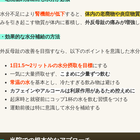
水分不足により
腎機能が低下
すると、
体内の老廃物や炎症物質
みを引き起こす物質が体内に蓄積し、
外反母趾の痛みが増強
し
・
効果的な水分補給の方法
外反母趾の改善を目指すなら、以下のポイントを意識した水分
1日1.5〜2リットルの水分摂取を目標
にする
一気に大量摂取せず、
こまめに少量ずつ飲む
常温の水
を基本とし、冷たすぎる飲み物は避ける
カフェインやアルコールは利尿作用があるため控えめに
起床時と就寝前にコップ1杯の水を飲む習慣をつける
運動前後は特に意識して水分を補給する