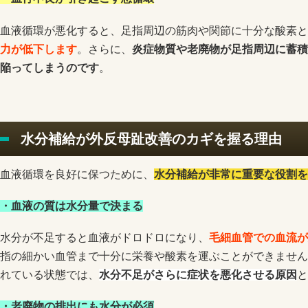
血液循環が悪化すると、足指周辺の筋肉や関節に十分な酸素と
力が低下します
。さらに、
炎症物質や老廃物が足指周辺に蓄積
陥ってしまうのです
。
水分補給が外反母趾改善のカギを握る理由
血液循環を良好に保つために、
水分補給が非常に重要な役割を
・血液の質は水分量で決まる
水分が不足すると血液がドロドロになり、
毛細血管での血流が
指の細かい血管まで十分に栄養や酸素を運ぶことができません
れている状態では、
水分不足がさらに症状を悪化させる原因
と
・老廃物の排出にも水分が必須