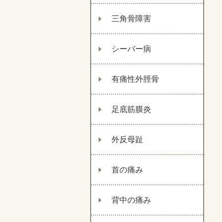
三角骨障害
シーバー病
有痛性外脛骨
足底筋膜炎
外反母趾
首の痛み
背中の痛み