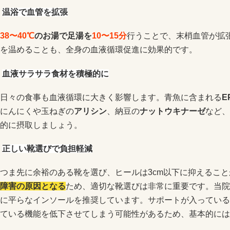
温浴で血管を拡張
38〜40℃
のお湯で足湯を
10〜15分
行うことで、末梢血管が拡
を温めることも、全身の血液循環促進に効果的です。
血液サラサラ食材を積極的に
日々の食事も血液循環に大きく影響します。青魚に含まれる
E
にんにくや玉ねぎの
アリシン
、納豆の
ナットウキナーゼ
など、
的に摂取しましょう。
正しい靴選びで負担軽減
つま先に余裕のある靴を選び、ヒールは3cm以下に抑えるこ
障害の原因となる
ため、適切な靴選びは非常に重要です。当院
に平らなインソールを推奨しています。サポートが入っている
ている機能を低下させてしまう可能性があるため、基本的には