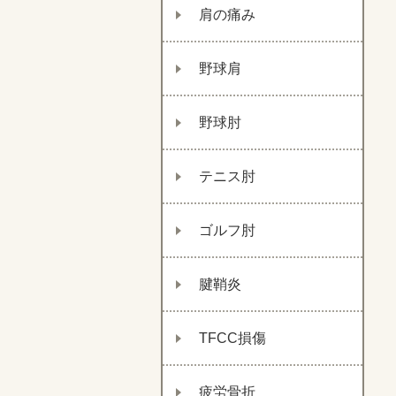
肩の痛み
野球肩
野球肘
テニス肘
ゴルフ肘
腱鞘炎
TFCC損傷
疲労骨折