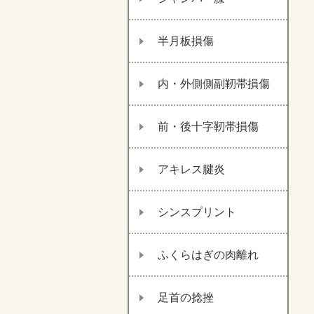
半月板損傷
内・外側側副靭帯損傷
前・後十字靭帯損傷
アキレス腱炎
シンスプリント
ふくらはぎの肉離れ
足首の捻挫