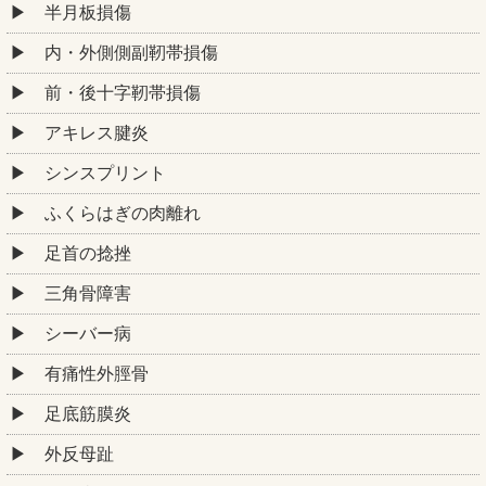
半月板損傷
内・外側側副靭帯損傷
前・後十字靭帯損傷
アキレス腱炎
シンスプリント
ふくらはぎの肉離れ
足首の捻挫
三角骨障害
シーバー病
有痛性外脛骨
足底筋膜炎
外反母趾